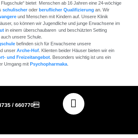
te Flugschule“ bietet Menschen ab 16 Jahren eine 24-wöchige
us
schulischer
oder
beruflicher Qualifizierung
an. Wir
wangere
und Menschen mit Kindern auf. Unsere Klinik
Häuser, so können wir Jugendliche und junge Erwachsene im
ut
in einem überschaubaren und beschützten Setting
t auch unsere Schule.
gschule
befinden sich für Erwachsene unsere
d unser
Arche-Hof
. Klienten beider Häuser bieten wir ein
rt- und Freizeitangebot
. Besonders wichtig ist uns ein
ler Umgang mit
Psychopharmaka
.
03735 / 660770