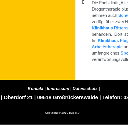
Die Fachklinik „Al
Drogentherapie pl
nehmen auch
Sch
verfügt über zwei 
Klinikhaus Ritterg
behandeln. Dort is
Im
Klinikhaus Flu
Arbeitstherapie
un
umfangreiches
Spo
verantwortungsvol
|
Kontakt
|
Impressum
|
Datenschutz
|
 | Oberdorf 21 | 09518 Großrückerswalde | Telefon: 
Copyright © 2019 IGB e.V.