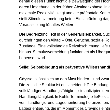
genau diesen Punkt: nicht die Bewältigung der Hochr
deren Umgehung. In der frühen Abstinenzphase, in 
maximale Reaktivität zeigt und die präfrontale Kontr
stellt Stimulusvermeidung keine Einschränkung dar,
Voraussetzung für alles Weitere.
Die Begrenzung liegt in der Generalisierbarkeit. Su
durchdringen den Alltag – Orte, Gerüche, soziale Kon
Zustände. Eine vollständige Reizabschirmung liefe 
hinaus. Stimulusvermeidung funktioniert als Übergan
Lebensentwurf.
Seile: Selbstbindung als präventive Willenshand
Odysseus lässt sich an den Mast binden – und zwar
Die zeitliche Struktur ist entscheidend: Die Bindung 
vollständiger Handlungsfähigkeit, sie antizipiert de
Handlungsfähigkeit. In Kuhls Terminologie ließe sic
von Handlungs- und Lageorientierung heranziehen: 
Lageorientierung, die im Moment des Cravings eintrit