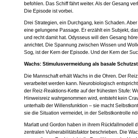
befohlen. Das Schiff fährt weiter. Als der Gesang verk
Die Episode ist vorbei.
Drei Strategien, ein Durchgang, kein Schaden. Aber 
eine gelungene Passage. Er erzählt ein Subjekt, das s
und recht damit hat. Odysseus will den Gesang höre
anrichtet. Die Spannung zwischen Wissen und Woll
Sog, ist der Kern der Episode. Und der Kern der Su
Wachs: Stimulusvermeidung als basale Schutzst
Die Mannschaft erhält Wachs in die Ohren. Der Reiz w
verarbeitet werden kann. Neurobiologisch entsprich
der Reiz-Reaktions-Kette auf der frühesten Stufe: Wo
Hinweisreiz wahrgenommen wird, entsteht kein Cravi
unterhalb der Willensfunktion – sie macht Selbstkont
sie die Situation vermeidet, in der Selbstkontrolle nö
Marlatt und Gordon haben in ihrem Rückfallmodell di
zentralen Vulnerabilitätsfaktor beschrieben. Die Wac