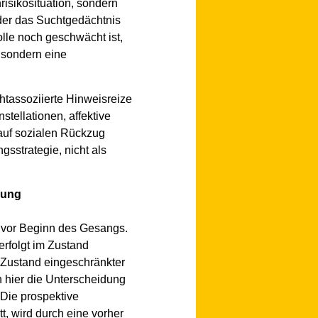
isikosituation, sondern
der das Suchtgedächtnis
olle noch geschwächt ist,
 sondern eine
chtassoziierte Hinweisreize
stellationen, affektive
auf sozialen Rückzug
gsstrategie, nicht als
lung
 vor Beginn des Gesangs.
erfolgt im Zustand
n Zustand eingeschränkter
h hier die Unterscheidung
Die prospektive
t, wird durch eine vorher