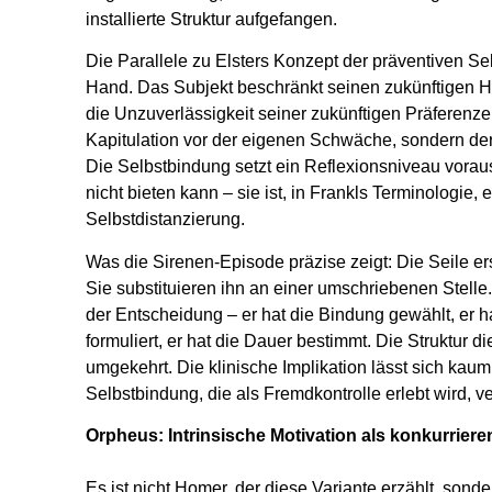
installierte Struktur aufgefangen.
Die Parallele zu Elsters Konzept der präventiven Sel
Hand. Das Subjekt beschränkt seinen zukünftigen 
die Unzuverlässigkeit seiner zukünftigen Präferenze
Kapitulation vor der eigenen Schwäche, sondern dere
Die Selbstbindung setzt ein Reflexionsniveau voraus
nicht bieten kann – sie ist, in Frankls Terminologie, e
Selbstdistanzierung.
Was die Sirenen-Episode präzise zeigt: Die Seile er
Sie substituieren ihn an einer umschriebenen Stelle
der Entscheidung – er hat die Bindung gewählt, er 
formuliert, er hat die Dauer bestimmt. Die Struktur 
umgekehrt. Die klinische Implikation lässt sich kau
Selbstbindung, die als Fremdkontrolle erlebt wird, ve
Orpheus: Intrinsische Motivation als konkurrier
Es ist nicht Homer, der diese Variante erzählt, son