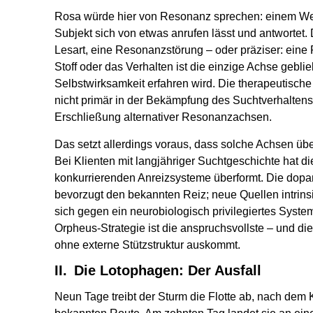
Rosa würde hier von Resonanz sprechen: einem Wel
Subjekt sich von etwas anrufen lässt und antwortet. D
Lesart, eine Resonanzstörung – oder präziser: ein
Stoff oder das Verhalten ist die einzige Achse geblie
Selbstwirksamkeit erfahren wird. Die therapeutisc
nicht primär in der Bekämpfung des Suchtverhaltens
Erschließung alternativer Resonanzachsen.
Das setzt allerdings voraus, dass solche Achsen üb
Bei Klienten mit langjähriger Suchtgeschichte hat di
konkurrierenden Anreizsysteme überformt. Die do
bevorzugt den bekannten Reiz; neue Quellen intrins
sich gegen ein neurobiologisch privilegiertes Syste
Orpheus-Strategie ist die anspruchsvollste – und die
ohne externe Stützstruktur auskommt.
II. Die Lotophagen: Der Ausfall
Neun Tage treibt der Sturm die Flotte ab, nach dem