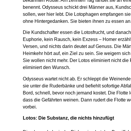
bekannten Route. Am zehnten Tag landet sie an eine
benennt. Odysseus schickt drei Männer aus, Kundsch
sollen, wer hier lebt. Die Lotophagen empfangen sie
ohne Hintergedanken. Sie bieten ihnen zu essen an. 
Die Kundschafter essen die Lotosfrucht, und danach
Euphorie, kein Rausch, kein Exzess – Homer erzähl
Versen, und nichts darin deutet auf Genuss. Die Män
Heimkehr hört auf, ein Ziel zu sein. Sie weigern sich
Sie wollen nicht mehr. Der Lotos eliminiert nicht die
eliminiert den Wunsch.
Odysseus wartet nicht ab. Er schleppt die Weinenden
sie unter die Ruderbänke und befiehlt sofortige Abfa
Bord, schnell, bevor noch jemand kostet. Die Flotte 
dass die Gefährten weinen. Dann rudert die Flotte we
vorbei.
Lotos: Die Substanz, die nichts hinzufügt