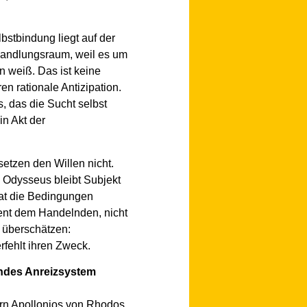
bstbindung liegt auf der
Handlungsraum, weil es um
n weiß. Das ist keine
n rationale Antizipation.
, das die Sucht selbst
in Akt der
setzen den Willen nicht.
. Odysseus bleibt Subjekt
hat die Bedingungen
dient dem Handelnden, nicht
m überschätzen:
rfehlt ihren Zweck.
endes Anreizsystem
dern Apollonios von Rhodos,