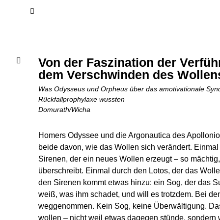
Von der Faszination der Verfü
dem Verschwinden des Wollen
Was Odysseus und Orpheus über das amotivationale Syn
Rückfallprophylaxe wussten
Domurath/Wicha
Homers Odyssee und die Argonautica des Apolloni
beide davon, wie das Wollen sich verändert. Einma
Sirenen, der ein neues Wollen erzeugt – so mächtig
überschreibt. Einmal durch den Lotos, der das Wolle
den Sirenen kommt etwas hinzu: ein Sog, der das Su
weiß, was ihm schadet, und will es trotzdem. Bei d
weggenommen. Kein Sog, keine Überwältigung. Das 
wollen – nicht weil etwas dagegen stünde, sondern w